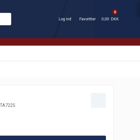
0
Log ind
Favoritter
0,00 DKK
TA7225