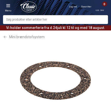
0
Log ind
Favoritter
0,00 DKK
Menu
Vi holder sommerferie fra d.24juli kl.12 til og med 18 august.
Mini brændstofsystem