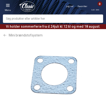
0
Log ind
Favoritter
0,00 DKK
Menu
Vi holder sommerferie fra d.24juli kl.12 til og med 18 august.
Mini brændstofsystem