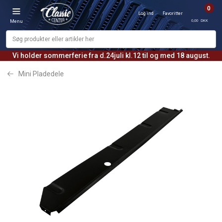
0
Log ind
Favoritter
0,00 DKK
Menu
Vi holder sommerferie fra d.24juli kl.12 til og med 18 august.
Mini Pladedele