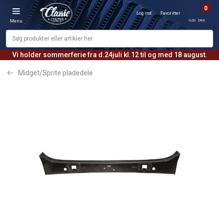
0
Log ind
Favoritter
0,00 DKK
Menu
Vi holder sommerferie fra d.24juli kl.12 til og med 18 august.
Midget/Sprite pladedele