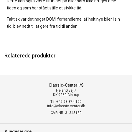
Dette kan også være tilfældet på biler som ikke bruges hele
tiden og som har stået stille et stykke tid.
Faktisk var det noget DOMI forhandlerne, af helt nye biler i sin
tid, blev nødt til at gøre fra tid til anden.
Relaterede produkter
Classic-Center I/S
Fjelshøjvej 7
DK-9260 Gistrup
Tlf. +45 98 374 190
info@classic-center.dk
CVR NR. 31345189
Kundeservice