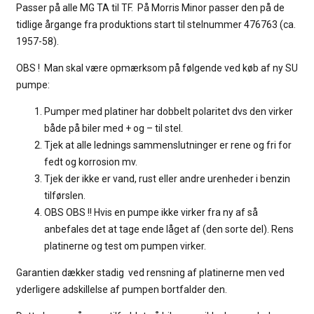
Passer på alle MG TA til TF. På Morris Minor passer den på de
tidlige årgange fra produktions start til stelnummer 476763 (ca.
1957-58).
OBS !
Man skal være opmærksom på følgende ved køb af ny SU
pumpe:
Pumper med platiner har dobbelt polaritet dvs den virker
både på biler med + og – til stel.
Tjek at alle lednings sammenslutninger er rene og fri for
fedt og korrosion mv.
Tjek der ikke er vand, rust eller andre urenheder i benzin
tilførslen.
OBS OBS !! Hvis en pumpe ikke virker fra ny af så
anbefales det at tage ende låget af (den sorte del). Rens
platinerne og test om pumpen virker.
Garantien dækker stadig
ved rensning af platinerne men ved
yderligere adskillelse af pumpen bortfalder den.