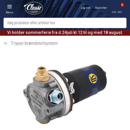
0
Log ind
Favoritter
0,00 DKK
Menu
Vi holder sommerferie fra d.24juli kl.12 til og med 18 august.
T-typer brændstofsystem