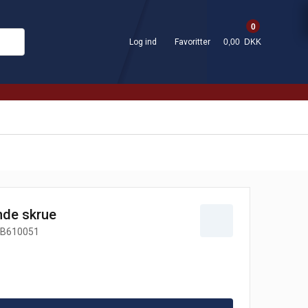
0
Log ind
Favoritter
0,00 DKK
nde skrue
B610051