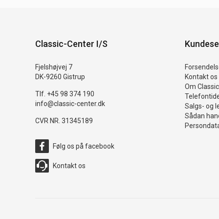
Classic-Center I/S
Kundese
Fjelshøjvej 7
Forsendelse
DK-9260 Gistrup
Kontakt os
Om Classic
Tlf. +45 98 374 190
Telefontid
info@classic-center.dk
Salgs- og l
Sådan hand
CVR NR. 31345189
Persondata
Følg os på facebook
Kontakt os