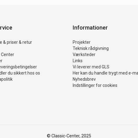
rvice
Informationer
 & priser & retur
Projekter
Teknisk rådgivning
 Center
Værksteder
er
Links
everingsbetingelser
Vi leverer med GLS
ler du sikkert hos os
Her kan du handle trygt med e-m
politik
Nyhedsbrev
Indstillinger for cookies
© Classic-Center, 2025