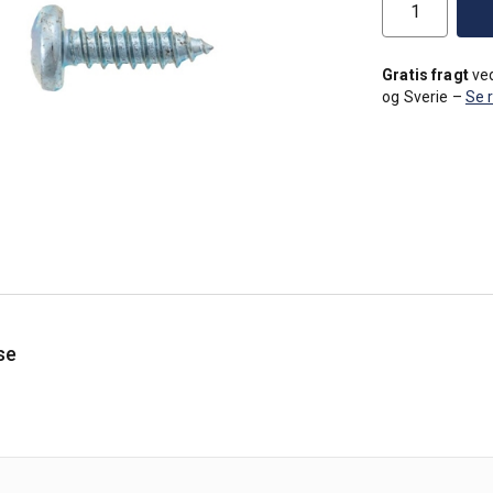
Gratis fragt
ved
og Sverie –
Se 
se