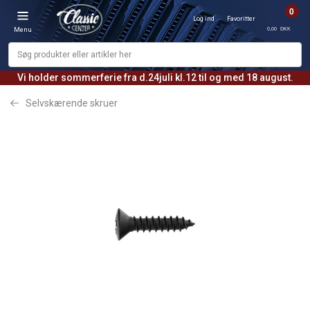
0
Log ind
Favoritter
0,00 DKK
Menu
Vi holder sommerferie fra d.24juli kl.12 til og med 18 august.
Selvskærende skruer