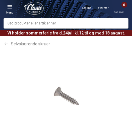
0
Log ind
Favoritter
0,00 DKK
Menu
Vi holder sommerferie fra d.24juli kl.12 til og med 18 august.
Selvskærende skruer