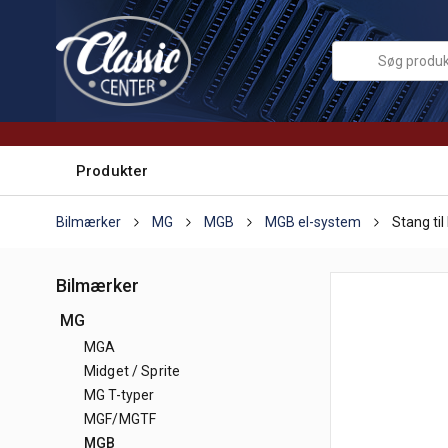
Produkter
Bilmærker
MG
MGB
MGB el-system
Stang ti
Bilmærker
MG
MGA
Midget / Sprite
MG T-typer
MGF/MGTF
MGB