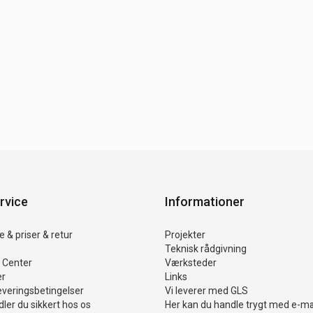
rvice
Informationer
 & priser & retur
Projekter
Teknisk rådgivning
 Center
Værksteder
er
Links
everingsbetingelser
Vi leverer med GLS
ler du sikkert hos os
Her kan du handle trygt med e-m