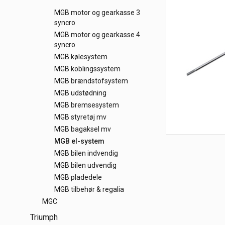
MGB motor og gearkasse 3
syncro
MGB motor og gearkasse 4
syncro
MGB kølesystem
MGB koblingssystem
MGB brændstofsystem
MGB udstødning
MGB bremsesystem
MGB styretøj mv
MGB bagaksel mv
MGB el-system
MGB bilen indvendig
MGB bilen udvendig
MGB pladedele
MGB tilbehør & regalia
MGC
Triumph