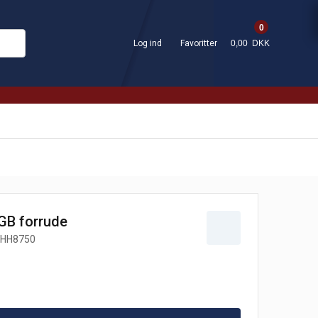
0
Log ind
Favoritter
0,00 DKK
MGB forrude
HH8750