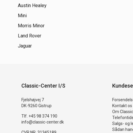
Austin Healey
Mini
Morris Minor
Land Rover
Jaguar
Classic-Center I/S
Kundese
Fjelshøjvej 7
Forsendelse
DK-9260 Gistrup
Kontakt os
Om Classic
Tlf. +45 98 374 190
Telefontid
info@classic-center.dk
Salgs- og l
Sådan hand
CVR NR. 31345189