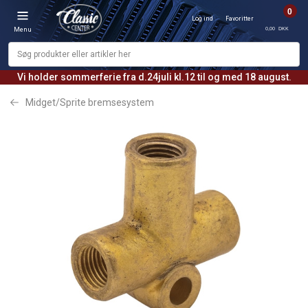
0
Log ind
Favoritter
0,00 DKK
Menu
Vi holder sommerferie fra d.24juli kl.12 til og med 18 august.
Midget/Sprite bremsesystem