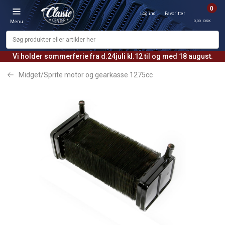
0
Log ind
Favoritter
0,00 DKK
Menu
Vi holder sommerferie fra d.24juli kl.12 til og med 18 august.
Midget/Sprite motor og gearkasse 1275cc