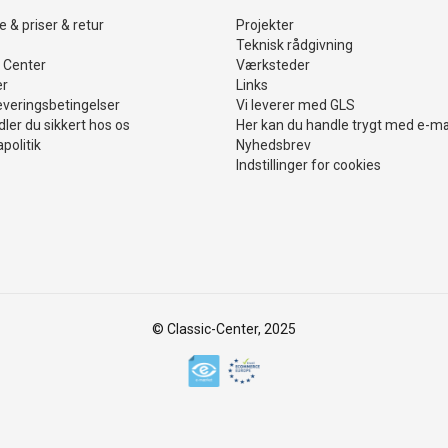
 & priser & retur
Projekter
Teknisk rådgivning
 Center
Værksteder
er
Links
everingsbetingelser
Vi leverer med GLS
ler du sikkert hos os
Her kan du handle trygt med e-m
politik
Nyhedsbrev
Indstillinger for cookies
© Classic-Center, 2025