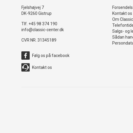
Fjelshøjvej 7
Forsendelse
DK-9260 Gistrup
Kontakt os
Om Classic
Tlf. +45 98 374 190
Telefontid
info@classic-center.dk
Salgs- og l
Sådan hand
CVR NR. 31345189
Persondata
Følg os på facebook
Kontakt os