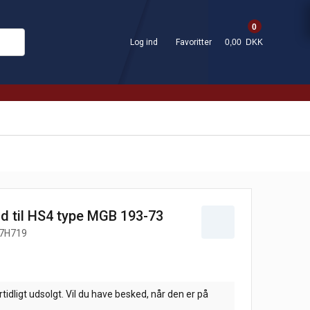
0
Log ind
Favoritter
0,00 DKK
d til HS4 type MGB 193-73
7H719
tidligt udsolgt. Vil du have besked, når den er på