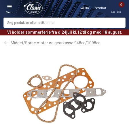
0
Log ind
Favoritter
0,00 DKK
Menu
Vi holder sommerferie fra d.24juli kl.12 til og med 18 august.
Midget/Sprite motor og gearkasse 948cc/1098cc