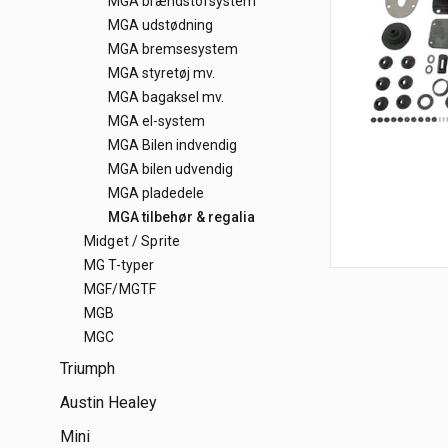
MGA brændstofsystem
MGA udstødning
MGA bremsesystem
MGA styretøj mv.
MGA bagaksel mv.
MGA el-system
MGA Bilen indvendig
MGA bilen udvendig
MGA pladedele
MGA tilbehør & regalia
Midget / Sprite
MG T-typer
MGF/MGTF
MGB
MGC
Triumph
Austin Healey
Mini