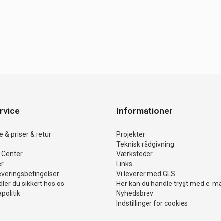
rvice
Informationer
 & priser & retur
Projekter
Teknisk rådgivning
 Center
Værksteder
er
Links
everingsbetingelser
Vi leverer med GLS
ler du sikkert hos os
Her kan du handle trygt med e-m
politik
Nyhedsbrev
Indstillinger for cookies