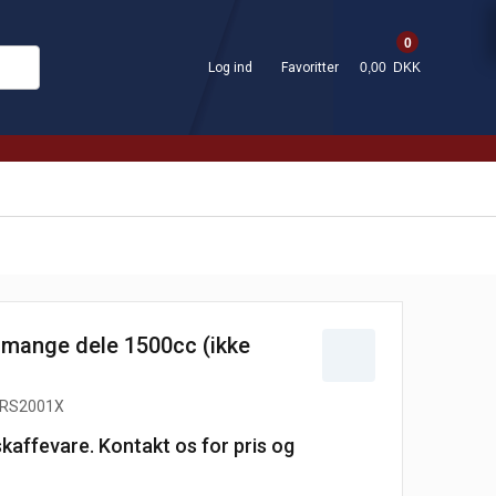
0
Log ind
Favoritter
0,00 DKK
mange dele 1500cc (ikke
RS2001X
skaffevare. Kontakt os for pris og