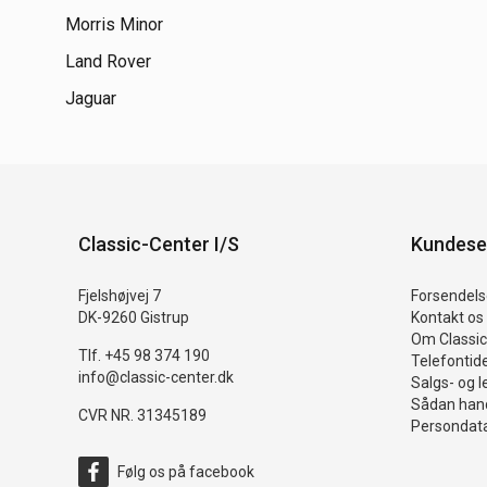
Morris Minor
Land Rover
Jaguar
Classic-Center I/S
Kundese
Fjelshøjvej 7
Forsendelse
DK-9260 Gistrup
Kontakt os
Om Classic
Tlf. +45 98 374 190
Telefontid
info@classic-center.dk
Salgs- og l
Sådan hand
CVR NR. 31345189
Persondata
Følg os på facebook