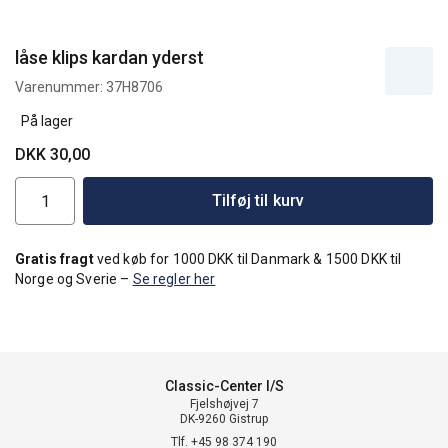
låse klips kardan yderst
Varenummer:
37H8706
På lager
DKK 30,00
Tilføj til kurv
Gratis fragt
ved køb for 1000 DKK til Danmark & 1500 DKK til
Norge og Sverie –
Se regler her
Classic-Center I/S
Fjelshøjvej 7
DK-9260 Gistrup
Tlf. +45 98 374 190